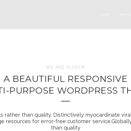
HOME
WHY C
WE ARE SLOVEN
A BEAUTIFUL RESPONSIVE
TI-PURPOSE WORDPRESS T
rather than quality. Distinctively myocardinate viral
 resources for error-free customer service.Globall
than quality