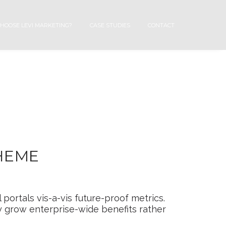
HOOSE LEVI MARKETING?
CASE STUDIES
CONTACT
HEME
 portals vis-a-vis future-proof metrics.
y grow enterprise-wide benefits rather