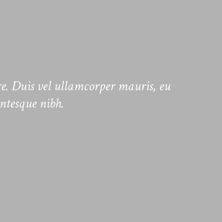
re. Duis vel ullamcorper mauris, eu
“By having
entesque nibh.